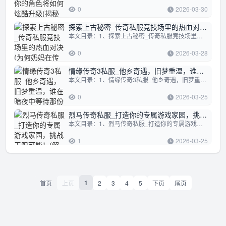
取和利用”)
0
2026-03-30
探索上古秘密_传奇私服竞技场里的热血对决
本文目录：1、探索上古秘密_传奇私服竞技场里的热血对决2、为何奶妈在传奇私服中偏爱神佑装备3、揭秘传奇私服_按钮文件里的隐藏秘密！探...
(为何奶妈在传奇私服中偏爱神佑装备)
0
2026-03-28
情缘传奇3私服_他乡奇遇，旧梦重温，谁在
本文目录：1、情缘传奇3私服_他乡奇遇，旧梦重温，谁在暗夜中等待那份不渝的情缘2、解锁传奇之旅_私服翅膀，你的荣耀之翼！3、大唐黑暗传...
暗夜中等待那份不渝的情缘(解锁传奇之旅_
私服翅膀，你的荣耀之翼！)
0
2026-03-25
烈马传奇私服_打造你的专属游戏家园，挑战
本文目录：1、烈马传奇私服_打造你的专属游戏家园，挑战无限可能！2、解锁秘境！传奇私服副本隐藏掉落大揭秘3、探索未知_传奇私服全裸玩...
无限可能！(解锁秘境！传奇私服副本隐藏掉
落大揭秘)
1
2026-03-25
1
首页
上页
2
3
4
5
下页
尾页