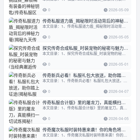
验)
0
2026-05-09
传奇私服道力盾_揭秘限时活动背后的神秘力
本文目录：1、传奇私服道力盾_揭秘限时活动背后的神秘力量2、揭秘九天传奇私服_锻造套装背后隐藏的秘密3、古剑奇谭传奇私服，摆摊寻宝，...
量(揭秘九天传奇私服_锻造套装背后隐藏的
秘密)
0
2026-05-05
探究传奇合成私服_时装宠物的秘密与魅力
本文目录：1、探究传奇合成私服_时装宠物的秘密与魅力2、当经典邂逅传奇_鹿鼎记私服时装套装，谁将主宰江湖风尚探究传奇合成私服_时装宠...
(当经典邂逅传奇_鹿鼎记私服时装套装，谁
将主宰江湖风尚)
0
2026-05-01
传奇新兵必看！私服礼包大放送，助你踏上
本文目录：1、传奇新兵必看！私服礼包大放送，助你踏上征途2、揭秘私服传奇封包_如何选择职业特性，成就最强英雄3、‘传奇私服’装备背后...
征途(揭秘私服传奇封包_如何选择职业特
性，成就最强英雄)
0
2026-04-07
传奇私服合计版》里的屠龙刀，真能横扫一
本文目录：1、传奇私服合计版》里的屠龙刀，真能横扫一切试炼揭秘！2、天心传奇私服_神秘副本Boss‘幽影幻龙’的终极挑战传奇私服合计版...
切试炼揭秘！(天心传奇私服_神秘副本
Boss‘幽影幻龙’的终极挑战)
0
2026-04-05
传奇魔次私服时装特惠来袭！你的角色将如
本文目录：1、传奇魔次私服时装特惠来袭！你的角色将如何炫酷升级2、揭秘传奇私服爆率文件_如何获取和利用”3、揭秘传奇私服单机端_挑战...
何炫酷升级(揭秘传奇私服爆率文件_如何获