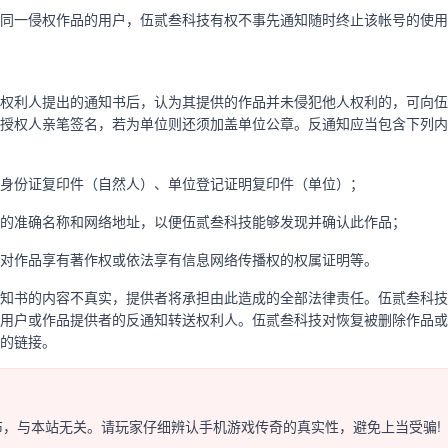
同一侵权作品的用户，伍贰叁科技有权不事先通知随时终止该帐号的使用
权利人提出的通知书后，认为其提供的作品并未侵犯他人权利的，可向伍
授权人亲笔签名，若为单位则还须加盖单位公章。反通知应当包含下列内
身份证复印件（自然人）、单位登记证明复印件（单位）；
的准确名称和网络地址，以便伍贰叁科技能够发现并确认此作品；
对作品享有著作权或依法享有信息网络传播权的权属证明等。
知书的内容不真实，提供者将承担由此造成的全部法律责任。伍贰叁科技
用户或作品提供者的反通知转送权利人。伍贰叁科技对恢复被删除作品或
的链接。
，与本站无关。请玩家仔细辨认手机游戏传奇的真实性，避免上当受骗!